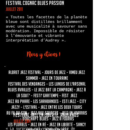
Festival cognac blues passion
juillet 2011
« Toutes les facettes de la planète
bleue sont distillées brillamment
avec une musicalité à savourer sans
modération. Impossible de résister
à l’émouvante et vibrante
interprétation d’Audrey ».
!
Nous y
eti
o
ns
ALBRET JAZZ FESTIVAL - JOURS DE JAZZ - VIMEU JAZZ
SUMMER - JAZZ EN TOURAINE
festival des vendanges - les lundis de l'arsenal
Blues availles
- le jazz bat la campagne
- jazz à
la sout' - festi' gartempe
- fest jazz
jazz au phare - les sarabandes
- esti jazz - city
jazzy - l'estival - jazz entre les deux tours
au fil du son
- jazz aux sources
- jazz en vivarais
Festival jazz EN liberté, andernos
- douchapt blues - jazz à fouras
juillet 2014
les pluriels
- jazz en ré - jazz en liberté
- Sancy
« La surprise est venue du côté de