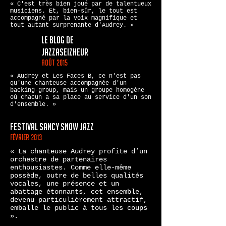
« C'est très bien joué par de talentueux
musiciens. Et, bien-sûr, le tout est
accompagné par la voix magnifique et
tout autant surprenante d'Audrey. »
le blog de
jazzaseizheur
août 2015
« Audrey et Les Faces B, ce n'est pas
qu'une chanteuse accompagnée d'un
backing-group, mais un groupe homogène
où chacun a sa place au service d'un son
d'ensemble. »
Festival sancy snow jazz
février 2013
« La chanteuse Audrey profite d’un
orchestre de partenaires
enthousiastes. Comme elle-même
possède, outre de belles qualités
vocales, une présence et un
abattage étonnants, cet ensemble,
devenu particulièrement attractif,
emballe le public à tous les coups
».