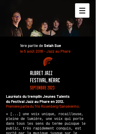
1ère partie de
Selah Sue
le 5 août 2018 - Jazz au Phare
albret jazz
festival, nérac
septembre 202
3
Lauréats du tremplin Jeunes Talents
du Festival Jazz au Phare en 2012.
Première partie du Trio Rosenberg/Sansévérino.
« [...] une voix unique, rocailleuse,
pleine de lumière, une voix qui porte
dans tous les sens du terme puisque le
public, très rapidement conquis, est
porté par la musique jusque sur le